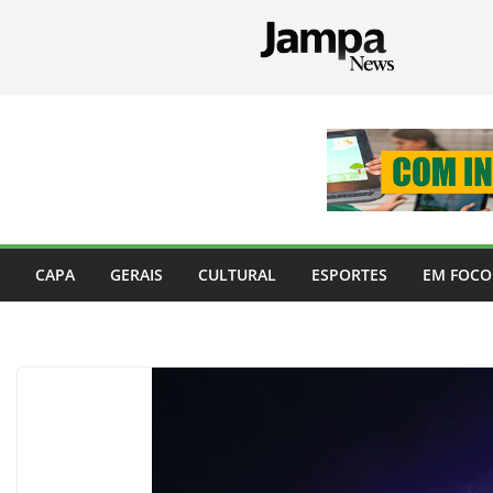
Pular
para
o
conteúdo
CAPA
GERAIS
CULTURAL
ESPORTES
EM FOCO