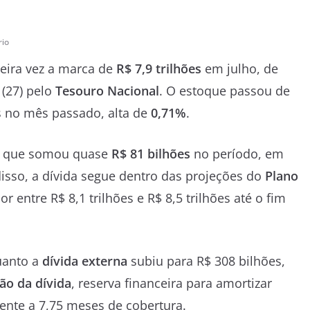
io
meira vez a marca de
R$ 7,9 trilhões
em julho, de
 (27) pelo
Tesouro Nacional
. O estoque passou de
es no mês passado, alta de
0,71%
.
s, que somou quase
R$ 81 bilhões
no período, em
disso, a dívida segue dentro das projeções do
Plano
r entre R$ 8,1 trilhões e R$ 8,5 trilhões até o fim
uanto a
dívida externa
subiu para R$ 308 bilhões,
ão da dívida
, reserva financeira para amortizar
lente a 7,75 meses de cobertura.