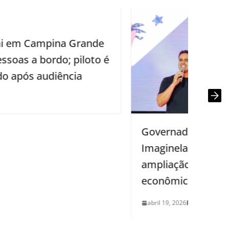
Governador Lucas Ribeiro anuncia
Imagineland 2026 e destaca
ampliação do evento e impacto
econômico em Campina Grande
abril 19, 2026
0