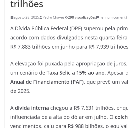
trilhões
agosto 28, 2025
Pedro Chaves
298 visualizações
nenhum comentár
A Dívida Pública Federal (DPF) superou pela pri
acordo com dados divulgados nesta quarta-feira
R$ 7,883 trilhões em junho para R$ 7,939 trilhõ
A elevação foi puxada pela apropriação de juro
um cenário de
Taxa Selic a 15% ao ano
. Apesar 
Anual de Financiamento (PAF)
, que prevê um valo
de 2025.
A
dívida interna
chegou a R$ 7,631 trilhões, enq
influenciada pela alta do dólar em julho. O
colch
vencimentos, caiu para R$ 988 bilhões, o equiva