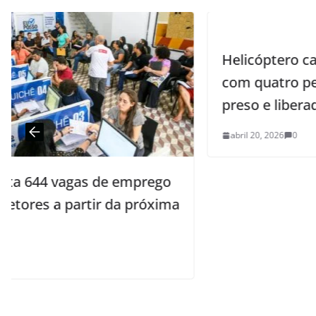
Helicóptero cai em Campina Grande
com quatro pessoas a bordo; piloto é
preso e liberado após audiência
abril 20, 2026
0
ego
xima