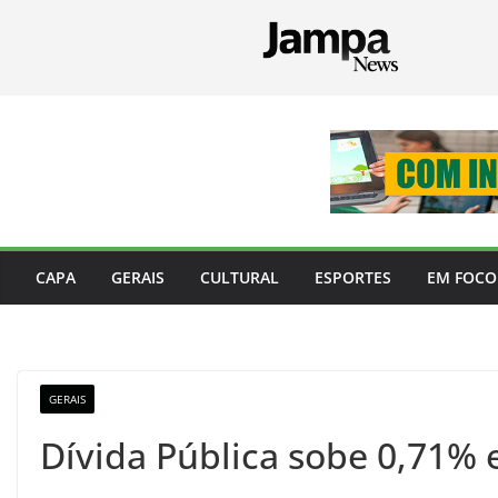
Pular
para
o
conteúdo
CAPA
GERAIS
CULTURAL
ESPORTES
EM FOCO
GERAIS
Dívida Pública sobe 0,71% 