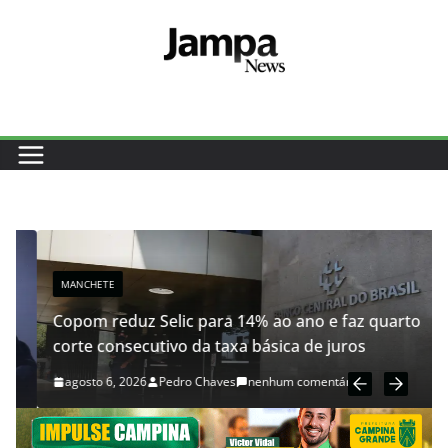
Pular
para
o
conteúdo
MANCHETE
Copom reduz Selic para 14% ao ano e faz quarto
corte consecutivo da taxa básica de juros
agosto 6, 2026
Pedro Chaves
nenhum comentário