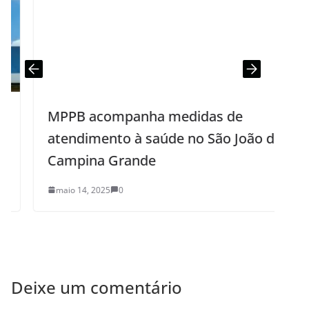
MPPB acompanha medidas de
E
atendimento à saúde no São João de
r
Campina Grande
maio 14, 2025
0
Deixe um comentário