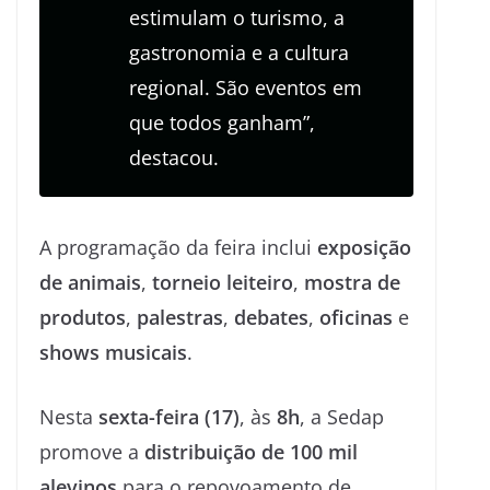
estimulam o turismo, a
gastronomia e a cultura
regional. São eventos em
que todos ganham”,
destacou.
A programação da feira inclui
exposição
de animais
,
torneio leiteiro
,
mostra de
produtos
,
palestras
,
debates
,
oficinas
e
shows musicais
.
Nesta
sexta-feira (17)
, às
8h
, a Sedap
promove a
distribuição de 100 mil
alevinos
para o repovoamento de