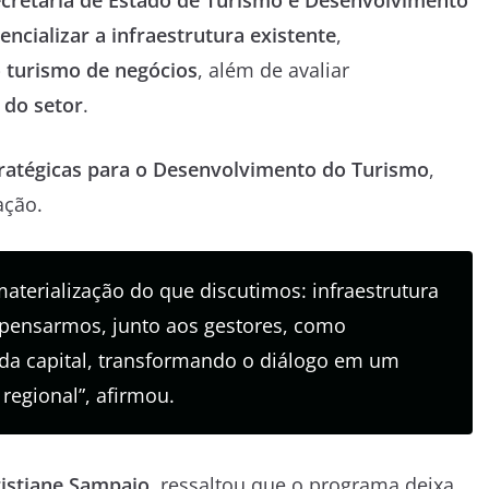
ncializar a infraestrutura existente
,
 o turismo de negócios
, além de avaliar
 do setor
.
tratégicas para o Desenvolvimento do Turismo
,
ação.
materialização do que discutimos: infraestrutura
 pensarmos, junto aos gestores, como
m da capital, transformando o diálogo em um
regional”, afirmou.
ristiane Sampaio
, ressaltou que o programa deixa