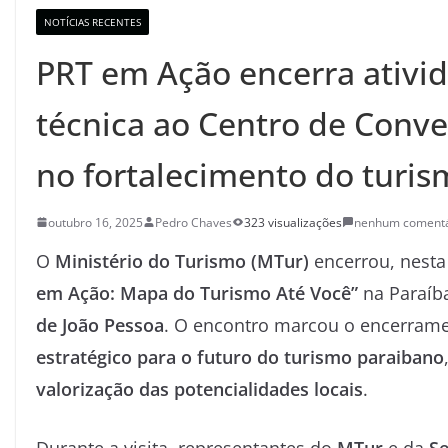
NOTÍCIAS RECENTES
PRT em Ação encerra ativid
técnica ao Centro de Conve
no fortalecimento do turis
outubro 16, 2025
Pedro Chaves
323 visualizações
nenhum comentá
O
Ministério do Turismo (MTur)
encerrou, nest
em Ação: Mapa do Turismo Até Você”
na Paraí
de João Pessoa
. O encontro marcou o encerrame
estratégico para o futuro do turismo paraibano
valorização das potencialidades locais
.
Durante a visita, representantes do
MTur
e da
Se