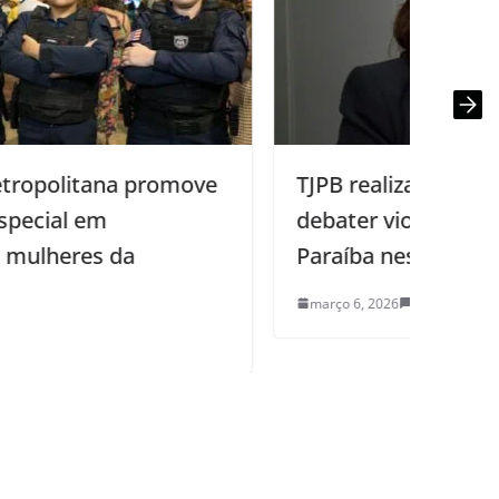
TJPB realiza audiência pública para
debater violência no campo na
Paraíba nesta sexta-feira
e
março 6, 2026
0