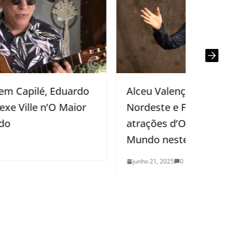
d
ab
Mu
j
Alceu Valença, Zé Cantor, Os Três do
Nordeste e Fabrício Rodrigues são as
atrações d’O Maior São João do
Mundo neste sábado
junho 21, 2025
0