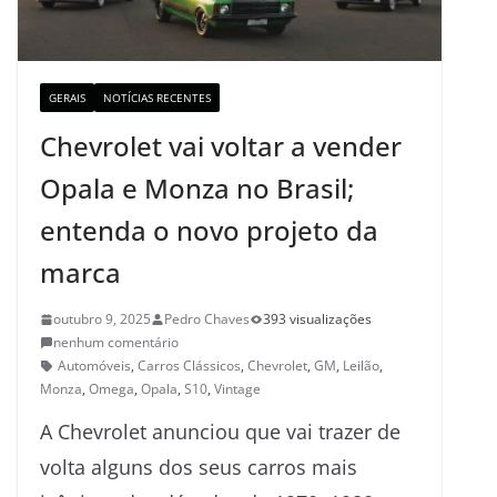
GERAIS
NOTÍCIAS RECENTES
Chevrolet vai voltar a vender
Opala e Monza no Brasil;
entenda o novo projeto da
marca
outubro 9, 2025
Pedro Chaves
393 visualizações
nenhum comentário
Automóveis
,
Carros Clássicos
,
Chevrolet
,
GM
,
Leilão
,
Monza
,
Omega
,
Opala
,
S10
,
Vintage
A Chevrolet anunciou que vai trazer de
volta alguns dos seus carros mais