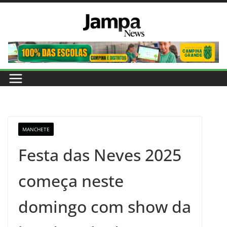
Pular
para
o
conteúdo
MANCHETE
Festa das Neves 2025
começa neste
domingo com show da