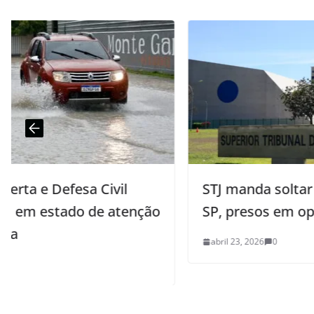
STJ manda soltar MC Poze e MC Ryan
ção
SP, presos em operação da PF
abril 23, 2026
0