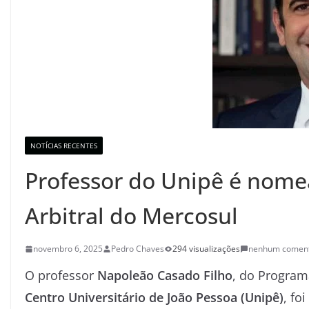
NOTÍCIAS RECENTES
Professor do Unipê é nomea
Arbitral do Mercosul
novembro 6, 2025
Pedro Chaves
294 visualizações
nenhum coment
O professor
Napoleão Casado Filho
, do Program
Centro Universitário de João Pessoa (Unipê)
, fo