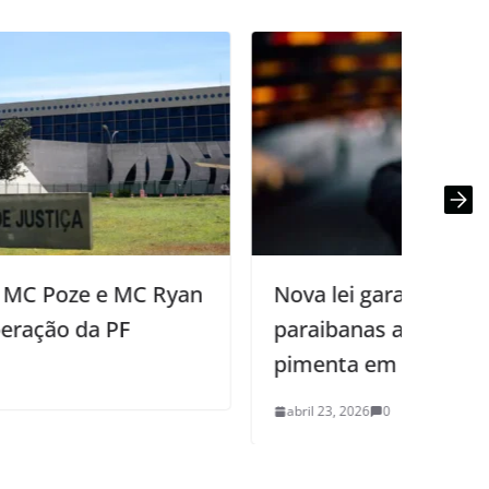
Nova lei garante às mulheres
paraibanas acesso a sprays de
pimenta em farmácias
abril 23, 2026
0