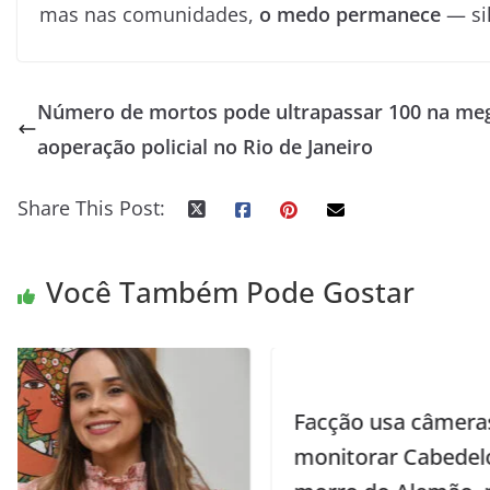
mas nas comunidades,
o medo permanece
— sil
Número de mortos pode ultrapassar 100 na me
aoperação policial no Rio de Janeiro
Share This Post:
Você Também Pode Gostar
Facção usa câmeras de rua para
monitorar Cabedelo, na PB, direto do