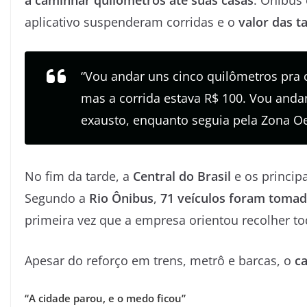
a caminhar quilômetros até suas casas
. Ônibus 
aplicativo suspenderam corridas e o
valor das t
“Vou andar uns cinco quilômetros pra c
mas a corrida estava R$ 100. Vou andan
exausto, enquanto seguia pela Zona Oe
No fim da tarde, a
Central do Brasil
e os principa
Segundo a
Rio Ônibus
,
71 veículos foram toma
primeira vez que a empresa orientou recolher tod
Apesar do reforço em trens, metrô e barcas, o
c
“A cidade parou, e o medo ficou”