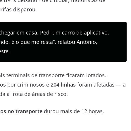
e BRTs deixaram de circular, motoristas de
arifas disparou
.
hegar em casa. Pedi um carro de aplicativo,
do, é o que me resta”, relatou Antônio,
ste.
is terminais de transporte ficaram lotados.
dos
por criminosos e
204 linhas
foram afetadas — a
a a frota de áreas de risco.
aos no transporte
durou mais de 12 horas.