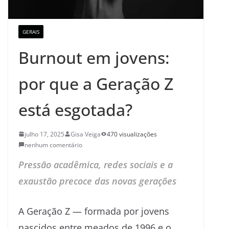
GERAIS
Burnout em jovens:
por que a Geração Z
está esgotada?
julho 17, 2025
Gisa Veiga
470 visualizações
nenhum comentário
Pressão acadêmica, redes sociais e a
exaustão precoce das novas gerações
A Geração Z — formada por jovens
nascidos entre meados de 1996 e o