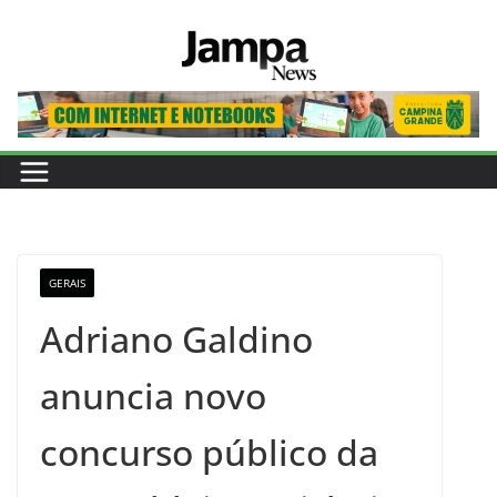
Pular
para
o
conteúdo
GERAIS
Adriano Galdino
anuncia novo
concurso público da