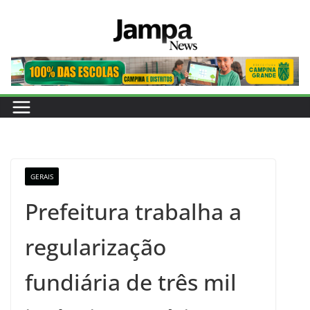
Pular
para
o
conteúdo
GERAIS
Prefeitura trabalha a
regularização
fundiária de três mil