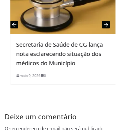
Secretaria de Saúde de CG lança
S
nota esclarecendo situação dos
médicos do Município
maio 9, 2026
0
Deixe um comentário
O seu endereço de e-mail não será publicado.