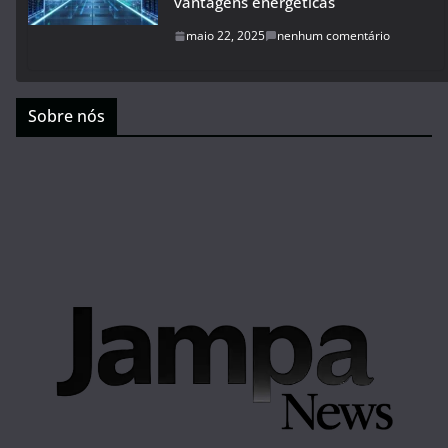
vantagens energéticas
maio 22, 2025
nenhum comentário
Sobre nós