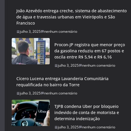
João Azevêdo entrega creche, sistema de abastecimento
de água e travessias urbanas em Vieirópolis e São
Francisco
julho 3, 2025
nenhum comentário
Procon-JP registra que menor preço
da gasolina reduziu em 67 postos e
oscila entre R$ 5,94 e R$ 6,16
julho 3, 2025
nenhum comentário
Cícero Lucena entrega Lavanderia Comunitária
requalificada no bairro da Torre
julho 3, 2025
nenhum comentário
TJPB condena Uber por bloqueio
indevido de conta de motorista e
determina indenização
julho 3, 2025
nenhum comentário