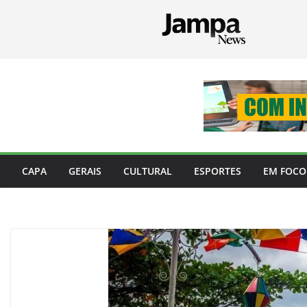
Pular
para
o
conteúdo
CAPA
GERAIS
CULTURAL
ESPORTES
EM FOCO