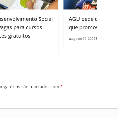
AGU pede que Meta exclua chatbots
que promovem erotização infantil
agosto 19, 2025
0
rigatórios são marcados com
*