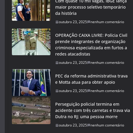
Com quase 10 mil vagas, IBGE lança
maior processo seletivo temporário
da história
outubro 23, 2025
nenhum comentário
OPERAÇÃO CAIXA LIVRE: Polícia Civil
prende integrantes de organização
criminosa especializada em furtos a
redes atacadistas
outubro 23, 2025
nenhum comentário
PEC da reforma administrativa trava
e Motta atua para obter apoio
outubro 23, 2025
nenhum comentário
Perseguição policial termina em
acidente com três carretas e trava via
Dutra no RJ; uma pessoa morre
outubro 23, 2025
nenhum comentário