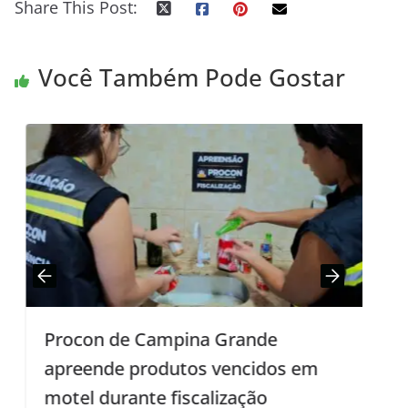
Share This Post:
Você Também Pode Gostar
Procon de Campina Grande
C
apreende produtos vencidos em
motel durante fiscalização