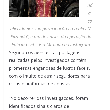
nd
a,
co
nhecida por sua participação no reality “A
Fazenda”, é um dos alvos da operação da
Polícia Civil –
Bia Miranda no Instagram
Segundo os agentes, as postagens
realizadas pelos investigados contêm
promessas enganosas de lucros fáceis,
com o intuito de atrair seguidores para
essas plataformas de apostas.
“No decorrer das investigações, foram
identificados sinais claros de