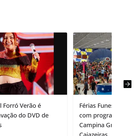
Férias Funesc começa nesta segunda
com programação em João Pessoa,
Campina Grande, Cabedelo e
Cajazeiras