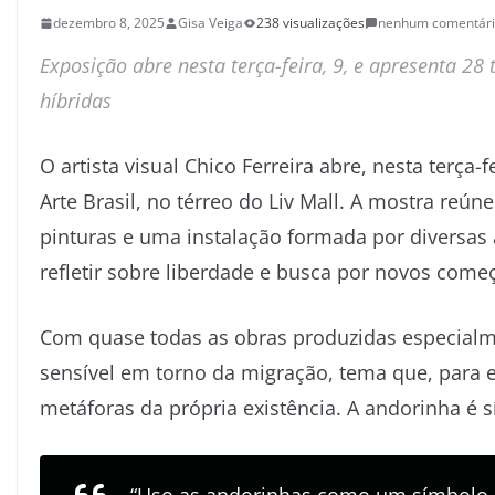
dezembro 8, 2025
Gisa Veiga
238 visualizações
nenhum comentár
Exposição abre nesta terça-feira, 9, e apresenta 28
híbridas
O artista visual Chico Ferreira abre, nesta terça
Arte Brasil, no térreo do Liv Mall. A mostra reún
pinturas e uma instalação formada por diversas 
refletir sobre liberdade e busca por novos come
Com quase todas as obras produzidas especialm
sensível em torno da migração, tema que, para e
metáforas da própria existência. A andorinha é s