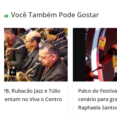
Você Também Pode Gostar
io
Palco do Festival Forró Verão é
tro
cenário para gravação do DVD de
Raphaela Santos