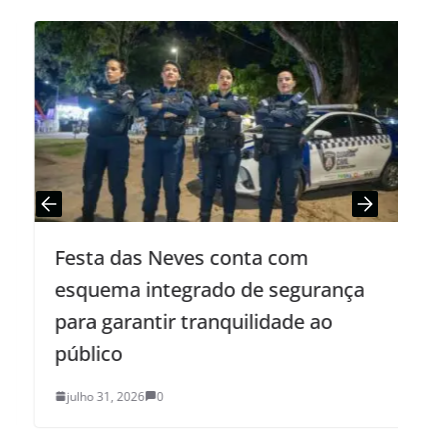
Festa das Neves conta com
S
esquema integrado de segurança
para garantir tranquilidade ao
f
público
julho 31, 2026
0