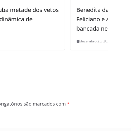
Benedita da Silva substitui Damião
Feliciano e assume comando da
bancada negra da Câmara
dezembro 25, 2025
0
rigatórios são marcados com
*