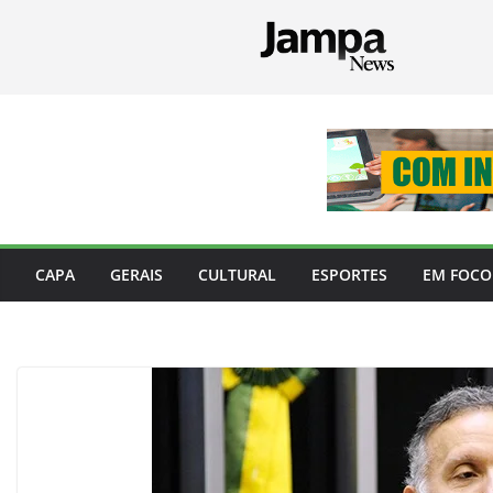
Pular
para
o
conteúdo
CAPA
GERAIS
CULTURAL
ESPORTES
EM FOCO