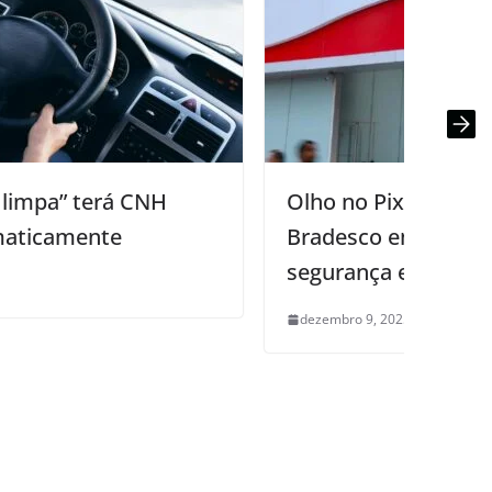
Olho no Pix: Procon-CG multa
Bradesco em R$ 50 mil após falha de
segurança em transferência
dezembro 9, 2025
0