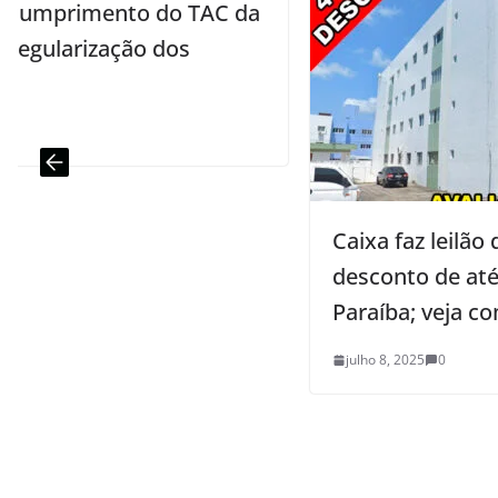
da
Caixa faz leilão de imóveis com
desconto de até 60%, sendo 43 na
Paraíba; veja como participar
julho 8, 2025
0