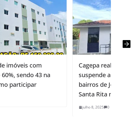
Cagepa realiza manutenção e
suspende abastecimento de água em
bairros de João Pessoa, Bayeux e
Santa Rita nesta terça (8)
julho 8, 2025
0