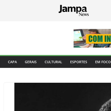
Pular
para
o
conteúdo
CAPA
GERAIS
CULTURAL
ESPORTES
EM FOCO