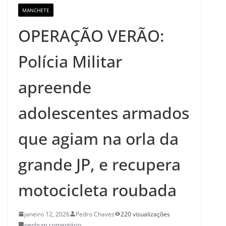
MANCHETE
OPERAÇÃO VERÃO:
Polícia Militar
apreende
adolescentes armados
que agiam na orla da
grande JP, e recupera
motocicleta roubada
janeiro 12, 2026
Pedro Chaves
220 visualizações
nenhum comentário