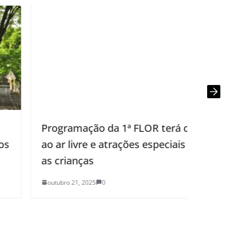
Programação da 1ª FLOR terá cinema
Sec
ao ar livre e atrações especiais para
com
as crianças
Res
Mult
outubro 21, 2025
0
outu