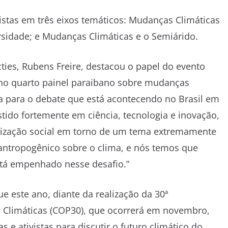
istas em três eixos temáticos: Mudanças Climáticas
rsidade; e Mudanças Climáticas e o Semiárido.
cties, Rubens Freire, destacou o papel do evento
 no quarto painel paraibano sobre mudanças
 para o debate que está acontecendo no Brasil em
tido fortemente em ciência, tecnologia e inovação,
ização social em torno de um tema extremamente
ntropogênico sobre o clima, e nós temos que
stá empenhado nesse desafio.”
e este ano, diante da realização da 30ª
Climáticas (COP30), que ocorrerá em novembro,
s e ativistas para discutir o futuro climático do