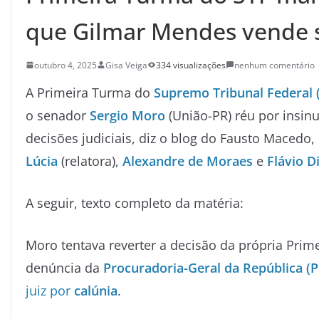
que Gilmar Mendes vende 
outubro 4, 2025
Gisa Veiga
334 visualizações
nenhum comentário
A Primeira Turma do
Supremo Tribunal Federal 
o senador
Sergio Moro
(União-PR) réu por insin
decisões judiciais, diz o blog do Fausto Macedo
Lúcia
(relatora),
Alexandre de Morae
s
e
Flávio D
A seguir, texto completo da matéria:
Moro tentava reverter a decisão da própria Prim
denúncia da
Procuradoria-Geral da República (
juiz por
calúnia
.