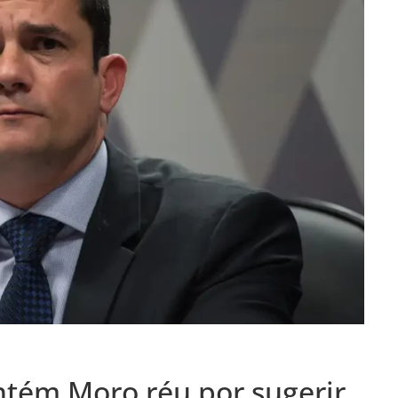
tém Moro réu por sugerir