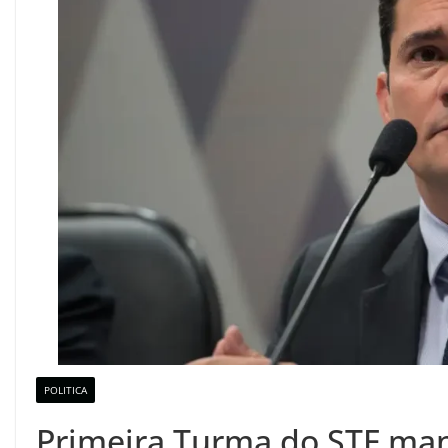
POLITICA
Primeira Turma do STF man