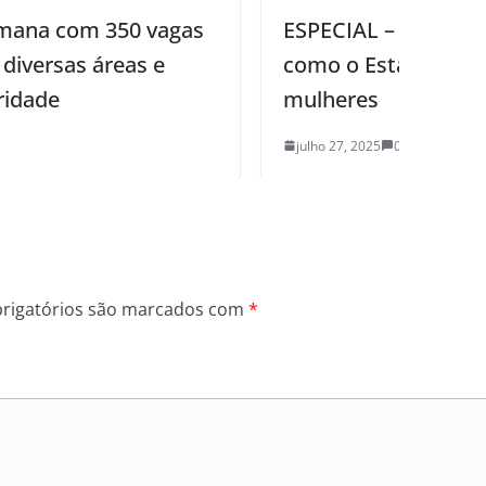
ESPECIAL – Violência patrimonial:
como o Estado da Paraíba ajuda as
mulheres
julho 27, 2025
0
rigatórios são marcados com
*