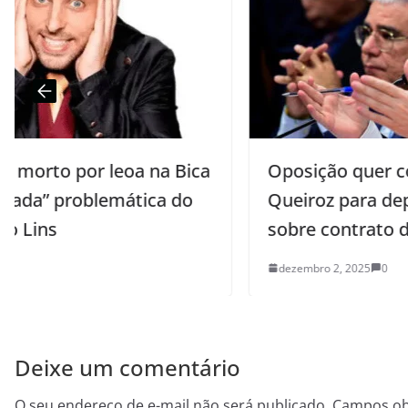
a
Oposição quer convocar Wolney
Queiroz para depor na CPI do INSS
sobre contrato de telemarketing
dezembro 2, 2025
0
Deixe um comentário
O seu endereço de e-mail não será publicado.
Campos ob