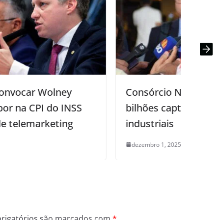
Consórcio Nordeste anuncia R$ 113,1
bilhões captados em projetos
industriais
dezembro 1, 2025
0
rigatórios são marcados com
*