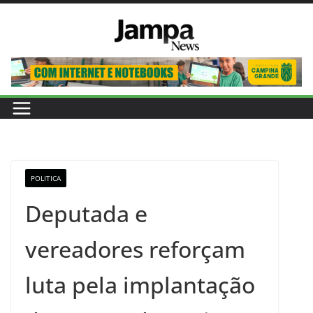
Pular
para
o
conteúdo
POLITICA
Deputada e
vereadores reforçam
luta pela implantação