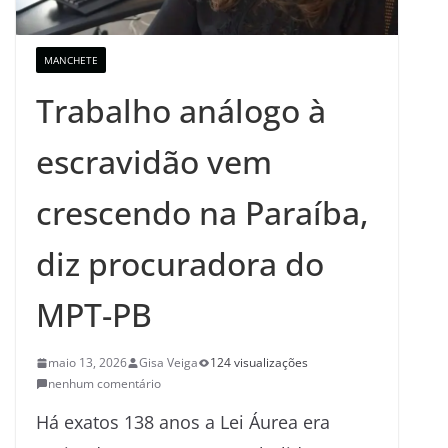
MANCHETE
Trabalho análogo à
escravidão vem
crescendo na Paraíba,
diz procuradora do
MPT-PB
maio 13, 2026
Gisa Veiga
124 visualizações
nenhum comentário
Há exatos 138 anos a Lei Áurea era