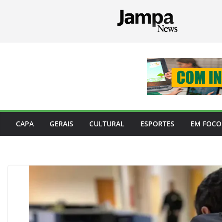
Pular
para
o
conteúdo
CAPA
GERAIS
CULTURAL
ESPORTES
EM FOCO