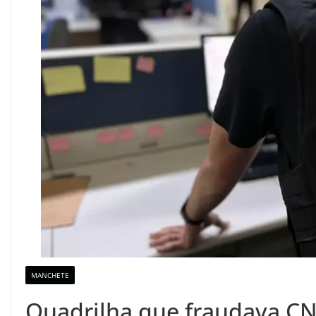
MANCHETE
Quadrilha que fraudava CN