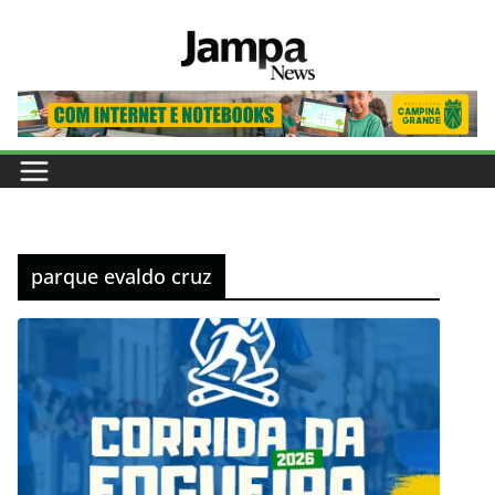
Pular
para
o
conteúdo
parque evaldo cruz