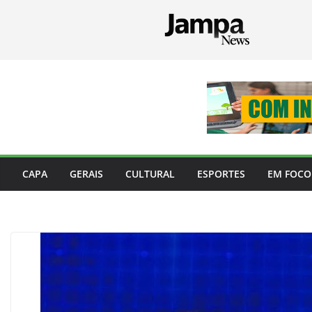
Pular
para
o
conteúdo
CAPA
GERAIS
CULTURAL
ESPORTES
EM FOCO