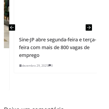
Sine-JP abre segunda-feira e terça-
J
feira com mais de 800 vagas de
emprego
dezembro 29, 2025
0