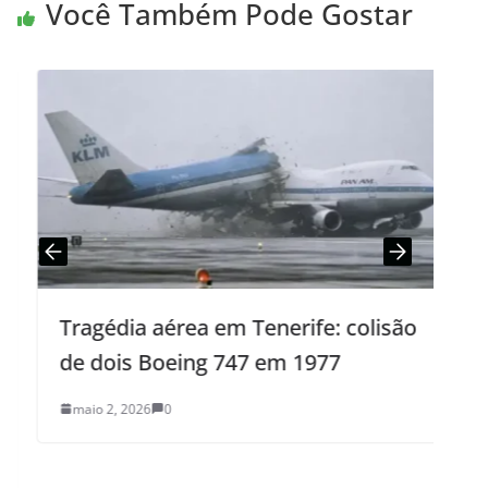
Você Também Pode Gostar
Tragédia aérea em Tenerife: colisão
S
de dois Boeing 747 em 1977
J
maio 2, 2026
0