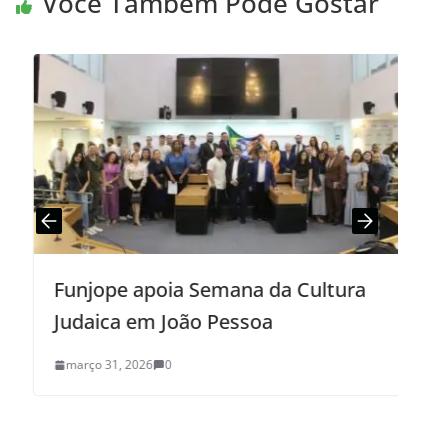
Você Também Pode Gostar
Funjope apoia Semana da Cultura
B
Judaica em João Pessoa
d
(
março 31, 2026
0