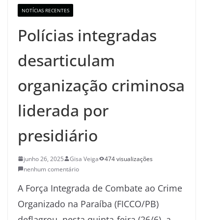
NOTÍCIAS RECENTES
Polícias integradas
desarticulam
organização criminosa
liderada por
presidiário
junho 26, 2025
Gisa Veiga
474 visualizações
nenhum comentário
A Força Integrada de Combate ao Crime
Organizado na Paraíba (FICCO/PB)
deflagrou, nesta quinta-feira (26/6), a