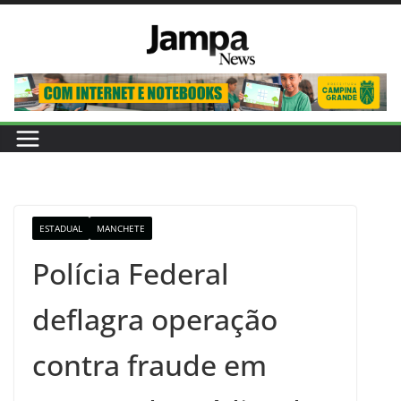
Pular
para
o
conteúdo
ESTADUAL
MANCHETE
Polícia Federal
deflagra operação
contra fraude em