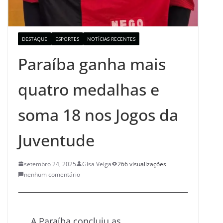
DESTAQUE
ESPORTES
NOTÍCIAS RECENTES
Paraíba ganha mais
quatro medalhas e
soma 18 nos Jogos da
Juventude
setembro 24, 2025
Gisa Veiga
266 visualizações
nenhum comentário
A Paraíba concluiu as