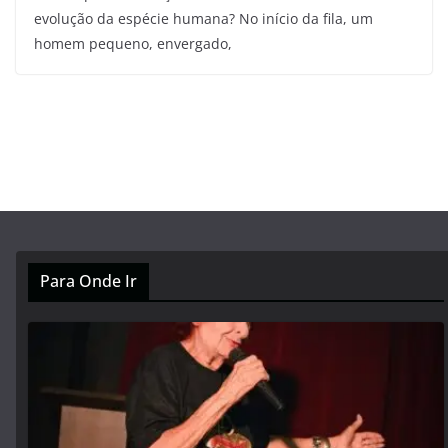
evolução da espécie humana? No início da fila, um
homem pequeno, envergado,
Para Onde Ir