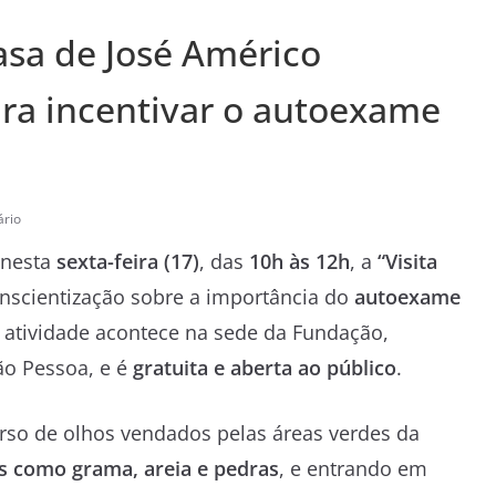
sa de José Américo
ara incentivar o autoexame
rio
 nesta
sexta-feira (17)
, das
10h às 12h
, a
“Visita
onscientização sobre a importância do
autoexame
A atividade acontece na sede da Fundação,
ão Pessoa, e é
gratuita e aberta ao público
.
curso de olhos vendados pelas áreas verdes da
is como grama, areia e pedras
, e entrando em