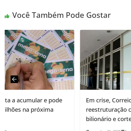
Você Também Pode Gostar
Em crise, Correios aprovam
reestruturação com empréstimo
bilionário e cortes diversos