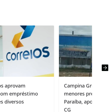
Campina Grande mantém um dos
menores preços de gasolina da
Paraíba, aponta pesquisa do Procon-
CG