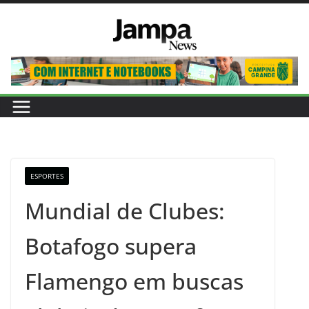
Pular
para
o
conteúdo
ESPORTES
Mundial de Clubes:
Botafogo supera
Flamengo em buscas