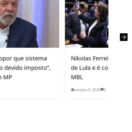
Nikolas Ferreira vota errado em MP
N
de Lula e é cobrado por aliados do
E
MBL
d
outubro 9, 2025
0