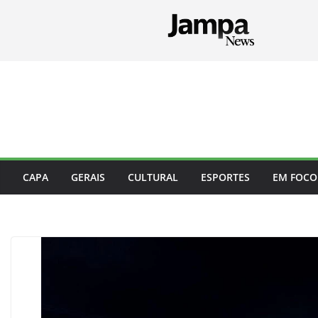
Pular
para
o
conteúdo
CAPA
GERAIS
CULTURAL
ESPORTES
EM FOCO