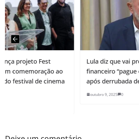
Lula diz que vai propor que sistema
financeiro “pague o devido imposto”,
após derrubada de MP
outubro 9, 2025
0
Deixe um comentário