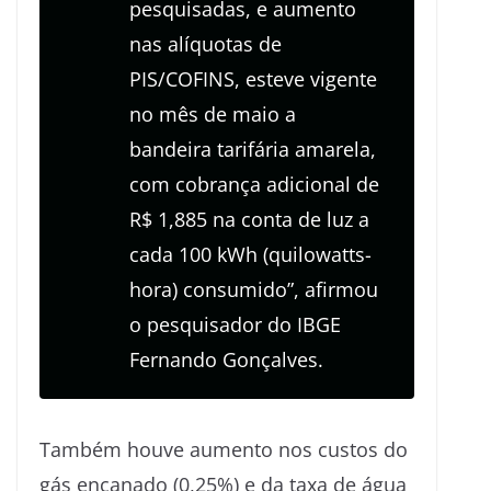
pesquisadas, e aumento
nas alíquotas de
PIS/COFINS, esteve vigente
no mês de maio a
bandeira tarifária amarela,
com cobrança adicional de
R$ 1,885 na conta de luz a
cada 100 kWh (quilowatts-
hora) consumido”, afirmou
o pesquisador do IBGE
Fernando Gonçalves.
Também houve aumento nos custos do
gás encanado (0,25%) e da taxa de água