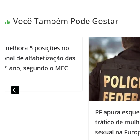
Você Também Pode Gostar
o
das
C
PF apura esquema internacional de
tráfico de mulheres para exploração
sexual na Europa