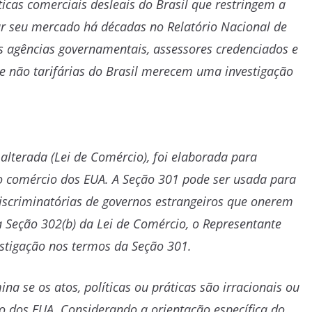
icas comerciais desleais do Brasil que restringem a
r seu mercado há décadas no Relatório Nacional de
s agências governamentais, assessores credenciados e
s e não tarifárias do Brasil merecem uma investigação
lterada (Lei de Comércio), foi elaborada para
 o comércio dos EUA. A Seção 301 pode ser usada para
u discriminatórias de governos estrangeiros que onerem
 Seção 302(b) da Lei de Comércio, o Representante
estigação nos termos da Seção 301.
a se os atos, políticas ou práticas são irracionais ou
o dos EUA. Considerando a orientação específica do