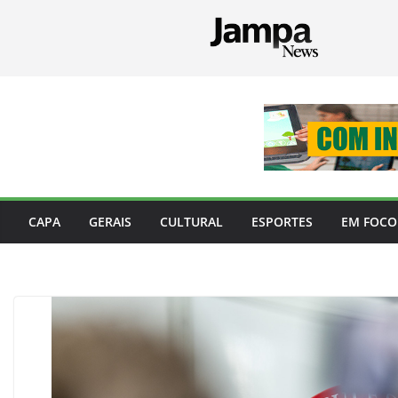
Pular
para
o
conteúdo
CAPA
GERAIS
CULTURAL
ESPORTES
EM FOCO