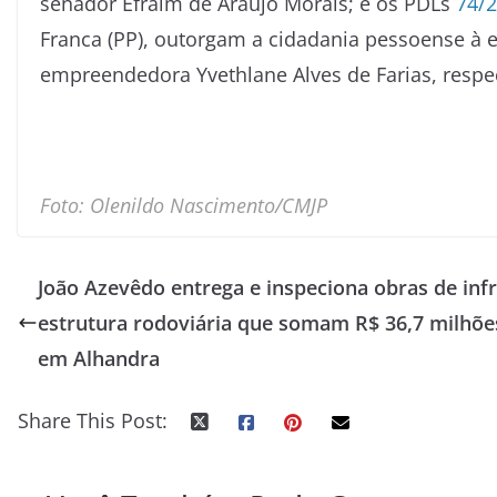
senador Efraim de Araújo Morais; e os PDLs
74/
Franca (PP), outorgam a cidadania pessoense à 
empreendedora Yvethlane Alves de Farias, respe
Foto: Olenildo Nascimento/CMJP
João Azevêdo entrega e inspeciona obras de inf
estrutura rodoviária que somam R$ 36,7 milhõe
em Alhandra
Share This Post: