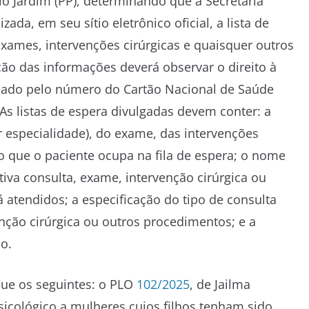
sio Jardim (PP), determinando que a Secretaria
ada, em seu sítio eletrônico oficial, a lista de
xames, intervenções cirúrgicas e quaisquer outros
ão das informações deverá observar o direito à
ficado pelo número do Cartão Nacional de Saúde
 As listas de espera divulgadas devem conter: a
r especialidade), do exame, das intervenções
o que o paciente ocupa na fila de espera; o nome
tiva consulta, exame, intervenção cirúrgica ou
 atendidos; a especificação do tipo de consulta
enção cirúrgica ou outros procedimentos; e a
o.
que os seguintes: o PLO
102/2025
, de Jailma
icológico a mulheres cujos filhos tenham sido