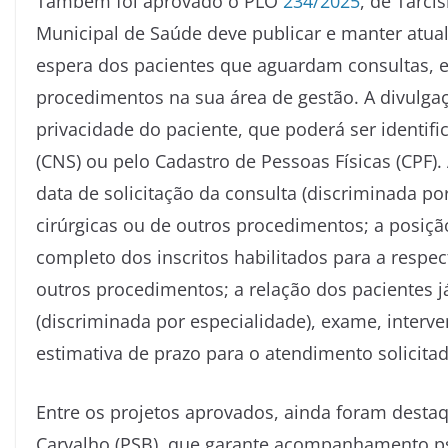
Também foi aprovado o PLO
234/2025
, de Tarcí
Municipal de Saúde deve publicar e manter atualiz
espera dos pacientes que aguardam consultas, e
procedimentos na sua área de gestão. A divulgaç
privacidade do paciente, que poderá ser identi
(CNS) ou pelo Cadastro de Pessoas Físicas (CPF).
data de solicitação da consulta (discriminada po
cirúrgicas ou de outros procedimentos; a posiçã
completo dos inscritos habilitados para a respec
outros procedimentos; a relação dos pacientes já
(discriminada por especialidade), exame, interv
estimativa de prazo para o atendimento solicitad
Entre os projetos aprovados, ainda foram desta
Carvalho (PSB), que garante acompanhamento ps