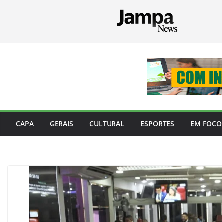
Pular
para
o
conteúdo
CAPA
GERAIS
CULTURAL
ESPORTES
EM FOCO