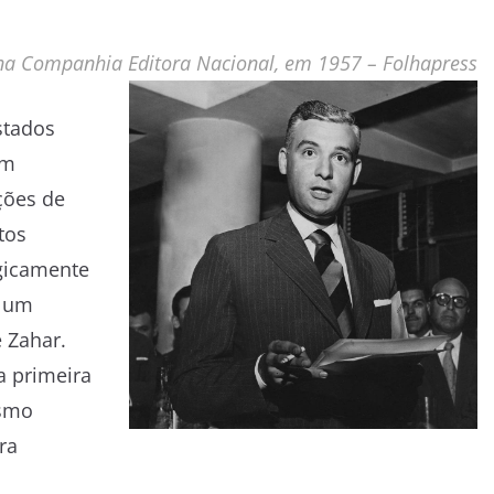
a na Companhia Editora Nacional, em 1957 –
Folhapress
stados
em
ções de
tos
gicamente
a um
 Zahar.
a primeira
esmo
ra