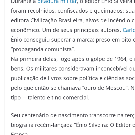
Durante a
ditadura militar
, o editor Ênio Silveira
foram recolhidos, confiscados e queimados; sua l
editora Civilização Brasileira, alvos de incêndi
econômico. Um de seus principais autores,
Carl
Ênio conseguiu superar a marca: preso em oito o
“propaganda comunista”.
Na primeira delas, logo após o golpe de 1964, o
bens. Os militares consideravam inconcebível qu
publicação de livros sobre política e ciências so
pelo que então se chamava “ouro de Moscou”. Nã
tipo —talento e tino comercial.
Seu centenário de nascimento transcorre na terça-f
biografia recém-lançada “Ênio Silveira: O Editor
França.