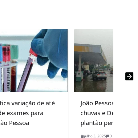
João Pessoa mantém alerta de
chuvas e Defesa Civil segue em
plantão permanente
julho 3, 2025
0