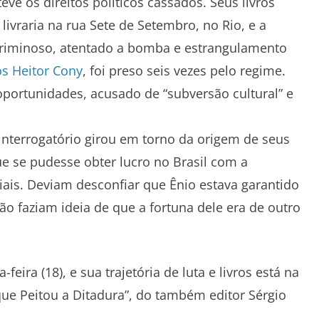
 teve os direitos políticos cassados. Seus livros
ivraria na rua Sete de Setembro, no Rio, e a
o criminoso, atentado a bomba e estrangulamento
os Heitor Cony
, foi preso seis vezes pelo regime.
portunidades, acusado de “subversão cultural” e
 interrogatório girou em torno da origem de seus
e se pudesse obter lucro no Brasil com a
ciais. Deviam desconfiar que Ênio estava garantido
o faziam ideia de que a fortuna dele era de outro
eira (18), e sua trajetória de luta e livros está na
 que Peitou a Ditadura”, do também editor Sérgio